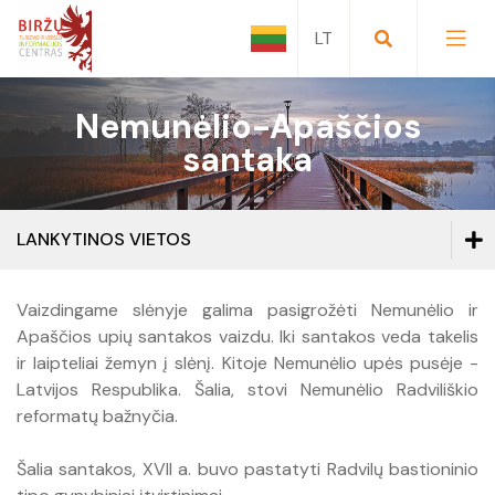
Nemunėlio-Apaščios
Trumpai apie Biržus
santaka
Lankytinos vietos
Kaip atvykti
LANKYTINOS VIETOS
Pramogos
TOP 5
Lankytinos vietos
Vaizdingame slėnyje galima pasigrožėti Nemunėlio ir
Maršrutai ir ekskursijos
Biržų krašto istorinė atmintis
Apaščios upių santakos vaizdu. Iki santakos veda takelis
Kirkilų apžvalgos bokštas
ir laipteliai žemyn į slėnį. Kitoje Nemunėlio upės pusėje -
Turistinio inventoriaus nuoma
Biržų rajono seniūnijos
Latvijos Respublika. Šalia, stovi Nemunėlio Radviliškio
Pėsčiųjų tiltas per Širvėnos ežerą
reformatų bažnyčia.
Konferencijų salės, patalpų nuoma
Biržų rajono savivaldybės garbės piliečiai
Biržų pilis / Biržų krašto muziejus „Sėla“
Šalia santakos, XVII a. buvo pastatyti Radvilų bastioninio
Klasės išvykoms: Kultūros paso pasiūlymai
Astravo dvaro sodyba
Filmuota medžiaga apie Biržus