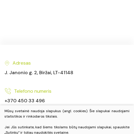
Adresas
J. Janonio g. 2, Biržai, LT-41148
Telefono numeris
+370 450 33 496
+370 686 73 742
Mūsų svetainė naudoja slapukus (angl. cookies). Šie slapukai naudojami
statistikos ir rinkodaros tikslais.
Jei Jūs sutinkate, kad šiems tikslams būtų naudojami slapukai, spauskite
El. paštas
„Sutinku“ ir toliau naudokitės svetaine.