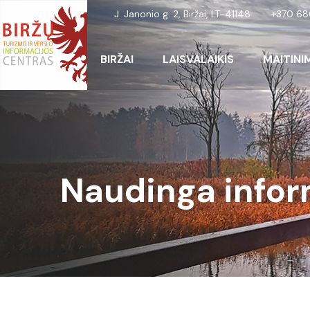
J. Janonio g. 2, Biržai, LT-41148
+370 68
BIRŽAI
LAISVALAIKIS
MAITINI
Naudinga infor