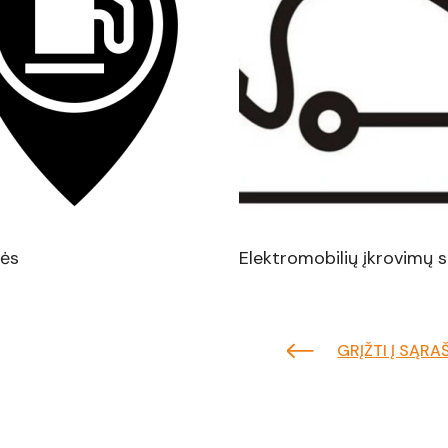
nės
Elektromobilių įkrovimų 
GRĮŽTI Į SĄRA