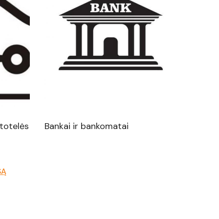
stotelės
Bankai ir bankomatai
ŠĄ