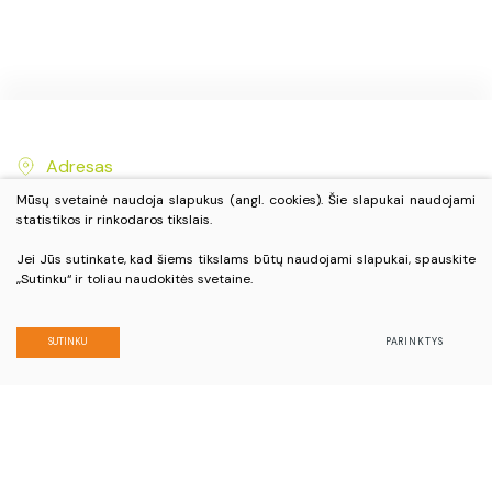
Adresas
J. Janonio g. 2, Biržai, LT-41148
Mūsų svetainė naudoja slapukus (angl. cookies). Šie slapukai naudojami
statistikos ir rinkodaros tikslais.
Jei Jūs sutinkate, kad šiems tikslams būtų naudojami slapukai, spauskite
Telefono numeris
„Sutinku“ ir toliau naudokitės svetaine.
+370 450 33 496
+370 686 73 742
SUTINKU
PARINKTYS
El. paštas
info@visitbirzai.lt