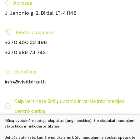
Adresas
J. Janonio g. 2, Biržai, LT-41148
Telefono numeris
+370 450 33 496
+370 686 73 742
El. paštas
info@visitbirzai.lt
Kaip vertinate Biržų turizmo ir verslo informacijos
centro darbą
ĮVERTINTI
Mūsų svetainė naudoja slapukus (angl. cookies). Šie slapukai naudojami
statistikos ir rinkodaros tikslais.
Jei Jūs sutinkate, kad šiems tikslams būtų naudojami slapukai, spauskite