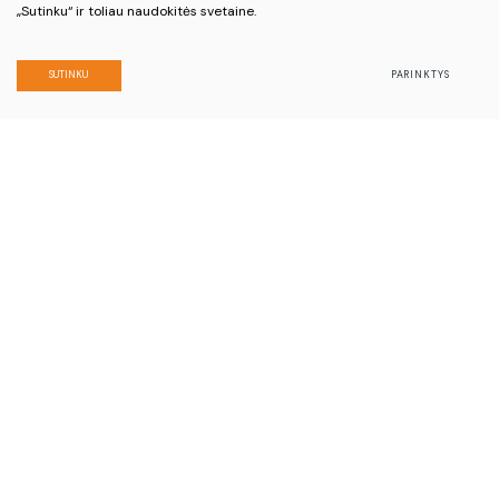
„Sutinku“ ir toliau naudokitės svetaine.
Biržų turizmo ir verslo informacijos
centras
SUTINKU
PARINKTYS
Darbo laikas:
I-IV 8.00 - 17.00 val.
V 8.00 - 15.45 val.
Sezono metu
(gegužės 16 d. - rugsėjo 30 d.):
I-V 8.00 - 17.00 val.
VI - VII 10.00 - 14.00 val.