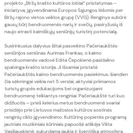
projekto „Biržų krašto kultūros lobiai“ pristatymas –
iniciatyva, įgyvendinama Europos Sąjungos lėšomis per
Biržų rajono vietos veiklos grupę (VVG). Renginys subūrė
gausų būrį bendruomenės narių ir svečių, pasiryžusių iš
naujo atrasti kaimiškųjų seniūnijų turistinį potencialą.
Susirinkusius dalyvius šiltai pasveikino Pačeriaukštės
seniūnijos seniūnas Aurimas Frankas, o kaimo
bendruomenės vadovė Edita Čepokienė pasidalino
spalvinga krašto istorija. Ji išsamiai pristatė
Pačeriaukštės kaimo bendruomenės pasiekimus: šiandien
čia sėkmingai veikia net 5 verslai, aktyviai priimamos
turistų grupės edukacijoms bei organizuojami
bendruomenę telkiantys renginiai. Pačeriaukštė turi kuo
didžiuotis – prieš kelerius metus bendruomenė svariai
prisidėjo prie Lietuvos mažosios kultūros sostinės
renginių ciklo įgyvendinimo. Kultūrinę popietės programą
jautriais muzikiniais kūriniais papuošė atlikėja Vilita
Vasiliauskienė, sukurdama jaukią ir šventišką atmosferą.