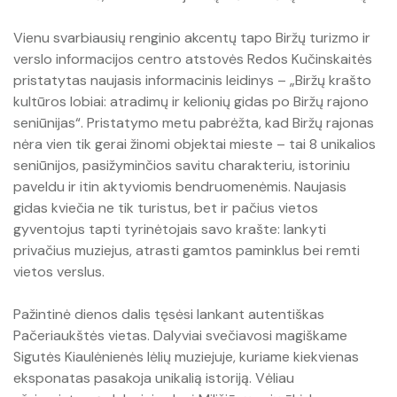
Vienu svarbiausių renginio akcentų tapo Biržų turizmo ir
verslo informacijos centro atstovės Redos Kučinskaitės
pristatytas naujasis informacinis leidinys – „Biržų krašto
kultūros lobiai: atradimų ir kelionių gidas po Biržų rajono
seniūnijas“. Pristatymo metu pabrėžta, kad Biržų rajonas
nėra vien tik gerai žinomi objektai mieste – tai 8 unikalios
seniūnijos, pasižyminčios savitu charakteriu, istoriniu
paveldu ir itin aktyviomis bendruomenėmis. Naujasis
gidas kviečia ne tik turistus, bet ir pačius vietos
gyventojus tapti tyrinėtojais savo krašte: lankyti
privačius muziejus, atrasti gamtos paminklus bei remti
vietos verslus.
Pažintinė dienos dalis tęsėsi lankant autentiškas
Pačeriaukštės vietas. Dalyviai svečiavosi magiškame
Sigutės Kiaulėnienės lėlių muziejuje, kuriame kiekvienas
eksponatas pasakoja unikalią istoriją. Vėliau