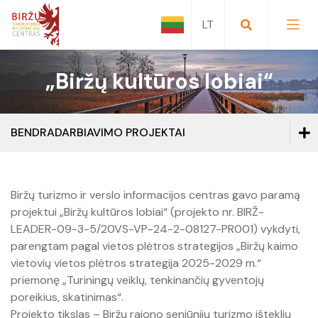
„Biržų kultūros lobiai“
Trumpai apie Biržus
Lankytinos vietos
Kaip atvykti
BENDRADARBIAVIMO PROJEKTAI
Restoranai
Pramogos
TOP 5
Mūsų organizuojamos kelionės
Biržų turizmo ir verslo informacijos centras gavo paramą
Viešbutis
Kavinės
Maršrutai ir ekskursijos
Biržų krašto istorinė atmintis
Naudinga informacija
projektui „Biržų kultūros lobiai“ (projekto nr. BIRŽ-
LEADER-09-3-5/20VS-VP-24-2-08127-PR001) vykdyti,
Visi suvenyrai
Svečių namai
Picerijos
Turistinio inventoriaus nuoma
Biržų rajono seniūnijos
parengtam pagal vietos plėtros strategijos „Biržų kaimo
Avia bilietai
vietovių vietos plėtros strategija 2025-2029 m.“
Mūsų organizuojamos kelionės
Magnetukai
Kaimo turizmas
Užkandinės, kebabinės
Konferencijų salės, patalpų nuoma
priemonę „Turiningų veiklų, tenkinančių gyventojų
Biržų rajono savivaldybės garbės piliečiai
Biuro paslaugos
poreikius, skatinimas“.
Naudinga informacija
Kalėdinės dovanos
Privatus apgyvendinimas
Valgyklos
Projekto tikslas – Biržų rajono seniūnijų turizmo išteklių
Klasės išvykoms: Kultūros paso pasiūlymai
Filmuota medžiaga apie Biržus