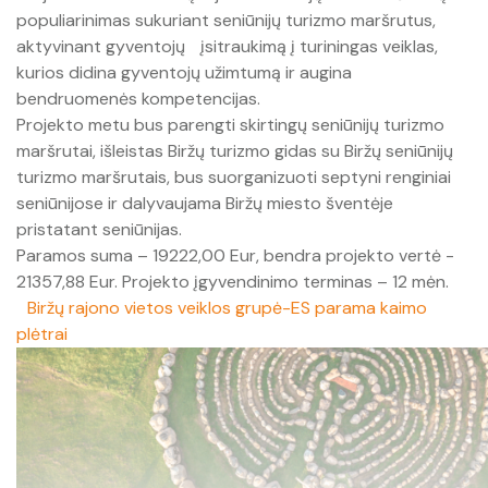
Dovanų čekiai
populiarinimas sukuriant seniūnijų turizmo maršrutus,
Avia bilietai
Marškinėliai
aktyvinant gyventojų
įsitraukimą į turiningas veiklas,
Kempingas
Barai
Biržai 360°
kurios didina gyventojų užimtumą ir augina
Bendradarbiavimo projektai
bendruomenės kompetencijas.
Biuro paslaugos
Lietuviška atributika
Stovyklavietės ir poilsiavietės
Žemėlapis ,,GASTROliuok Biržuose"
Biržų interaktyvus žemėlapis
Projekto metu bus parengti skirtingų seniūnijų turizmo
Pažinkime kaimynus Žiemgaloje
maršrutai, išleistas Biržų turizmo gidas su Biržų seniūnijų
Dovanų čekiai
Knygos ir atvirutės
turizmo maršrutais, bus suorganizuoti septyni renginiai
„Mototuras 100 mylių aplink Biržus″
seniūnijose ir dalyvaujama Biržų miesto šventėje
Bendradarbiavimo projektai
Puodeliai
Saugomų teritorijų produkto ženklas
pristatant seniūnijas.
Paramos suma – 19222,00 Eur, bendra projekto vertė -
Interreg LAT-LIT ,,Savaitgalis kaime"
Biržai. Alternatyvus miesto gidas (PDF)
Vėliavos, lipdukai
21357,88 Eur. Projekto įgyvendinimo terminas – 12 mėn.
Biržų rajono vietos veiklos grupė-ES parama kaimo
Dainuojamojo paveldo kelias (Singing Heritage Route)
Dovanų kuponai
plėtrai
„Biržų kultūros lobiai“
Verslo kūrimas
Džemperiai
Biržai. Alternatyvus miesto gidas (PDF)
Parama verslui
Tekstilės gaminiai