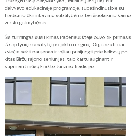
užsiregistravę dalyviai vyko į Milišiūnų avių ūkį, kur
dalyvavo edukacinėje programoje, supažindinusioje su
tradicinio ūkininkavimo subtilybėmis bei šiuolaikinio kaimo
verslo galimybėmis.
Šis turiningas susitikimas Pačeriaukštėje buvo tik pirmasis
iš septynių numatytų projekto renginių. Organizatoriai
kviečia sekti naujienas ir vėliau prisijungti prie kelionių po
kitas Biržų rajono seniūnijas, taip kartu auginant ir
stiprinant mūsų krašto turizmo tradicijas.