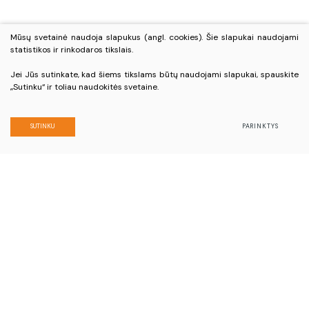
Telefono numeris
Mūsų svetainė naudoja slapukus (angl. cookies). Šie slapukai naudojami
statistikos ir rinkodaros tikslais.
+370 450 33 496
Jei Jūs sutinkate, kad šiems tikslams būtų naudojami slapukai, spauskite
+370 686 73 742
„Sutinku“ ir toliau naudokitės svetaine.
El. paštas
SUTINKU
PARINKTYS
info@visitbirzai.lt
Kaip vertinate Biržų turizmo ir verslo informacijos
centro darbą
ĮVERTINTI
Biržų turizmo ir verslo informacijos