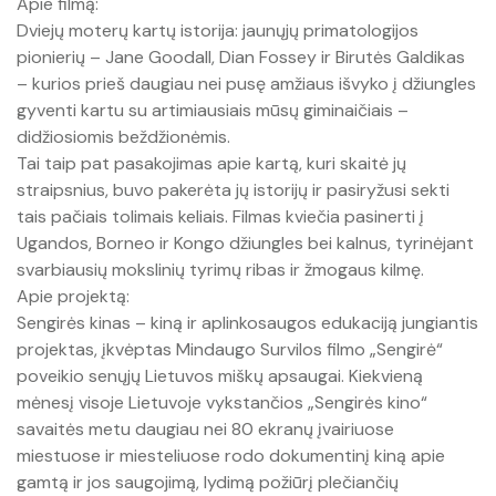
Apie filmą:
Raktų pakabukai
Dviejų moterų kartų istorija: jaunųjų primatologijos
pionierių – Jane Goodall, Dian Fossey ir Birutės Galdikas
– kurios prieš daugiau nei pusę amžiaus išvyko į džiungles
gyventi kartu su artimiausiais mūsų giminaičiais –
didžiosiomis beždžionėmis.
Tai taip pat pasakojimas apie kartą, kuri skaitė jų
straipsnius, buvo pakerėta jų istorijų ir pasiryžusi sekti
tais pačiais tolimais keliais. Filmas kviečia pasinerti į
Ugandos, Borneo ir Kongo džiungles bei kalnus, tyrinėjant
svarbiausių mokslinių tyrimų ribas ir žmogaus kilmę.
Apie projektą:
Sengirės kinas – kiną ir aplinkosaugos edukaciją jungiantis
projektas, įkvėptas Mindaugo Survilos filmo „Sengirė“
poveikio senųjų Lietuvos miškų apsaugai. Kiekvieną
mėnesį visoje Lietuvoje vykstančios „Sengirės kino“
savaitės metu daugiau nei 80 ekranų įvairiuose
miestuose ir miesteliuose rodo dokumentinį kiną apie
gamtą ir jos saugojimą, lydimą požiūrį plečiančių