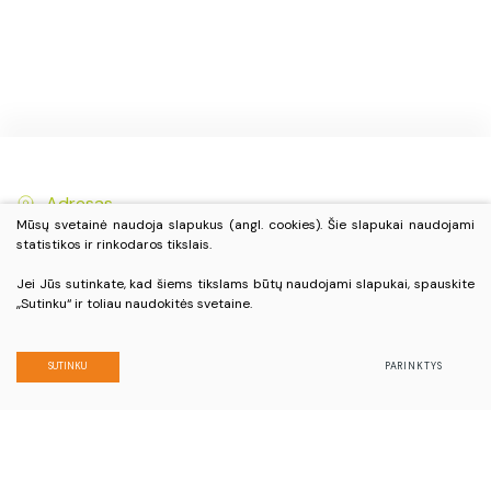
Adresas
Mūsų svetainė naudoja slapukus (angl. cookies). Šie slapukai naudojami
J. Janonio g. 2, Biržai, LT-41148
statistikos ir rinkodaros tikslais.
Jei Jūs sutinkate, kad šiems tikslams būtų naudojami slapukai, spauskite
„Sutinku“ ir toliau naudokitės svetaine.
Telefono numeris
+370 450 33 496
SUTINKU
PARINKTYS
+370 686 73 742
El. paštas
info@visitbirzai.lt