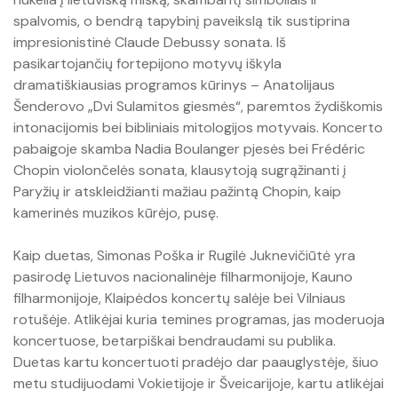
spalvomis, o bendrą tapybinį paveikslą tik sustiprina
impresionistinė Claude Debussy sonata. Iš
pasikartojančių fortepijono motyvų iškyla
dramatiškiausias programos kūrinys – Anatolijaus
Šenderovo „Dvi Sulamitos giesmės“, paremtos žydiškomis
intonacijomis bei bibliniais mitologijos motyvais. Koncerto
pabaigoje skamba Nadia Boulanger pjesės bei Frédéric
Chopin violončelės sonata, klausytoją sugrąžinanti į
Paryžių ir atskleidžianti mažiau pažintą Chopin, kaip
kamerinės muzikos kūrėjo, pusę.
Kaip duetas, Simonas Poška ir Rugilė Juknevičiūtė yra
pasirodę Lietuvos nacionalinėje filharmonijoje, Kauno
filharmonijoje, Klaipėdos koncertų salėje bei Vilniaus
rotušėje. Atlikėjai kuria temines programas, jas moderuoja
koncertuose, betarpiškai bendraudami su publika.
Duetas kartu koncertuoti pradėjo dar paauglystėje, šiuo
metu studijuodami Vokietijoje ir Šveicarijoje, kartu atlikėjai