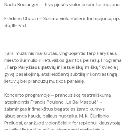
Nadia Boulanger – Trys pjesės violončelei ir fortepijonui
Frédéric Chopin – Sonata violončelei ir fortepijonui, op.
65, III–IV d.
Tarsi muzikinis maršrutas, vingiuojantis tarp Paryžiaus
miesto šurmulio ir lietuviškos gamtos peizažų. Programa
„Tarp Paryžiaus gatvių ir lietuviškų miškų“
kviečia į
gyvą pasakojimą, atskleidžiantį subtilią ir kontrastingą
lietuvių bei prancūzų muzikos paralelę.
Koncerto programoje – prancūzišką teatrališkumą
atspindintis Francis Poulenc „Le Bal Masqué“ –
žaismingas ir šmaikštus bagatelės žanro kūrinys,
alsuojantis kaukių baliaus nuotaika. M. K. Čiurlionio
Preliudai, aranžuoti violončelei ir fortepijonui, klausytoją
nukelia į lietuvišką mišką, skambantį simboliais ir