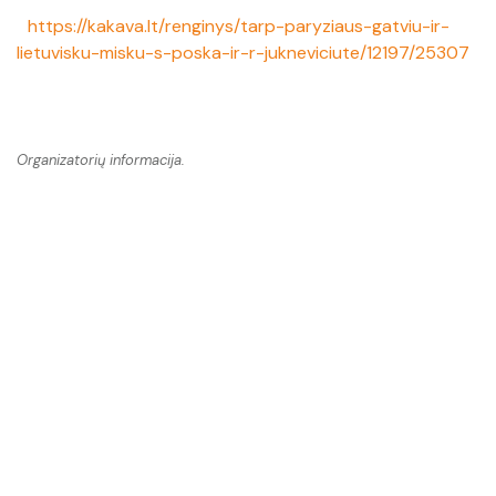
https://kakava.lt/renginys/tarp-paryziaus-gatviu-ir-
lietuvisku-misku-s-poska-ir-r-jukneviciute/12197/25307
Organizatorių informacija.