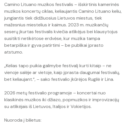
Camino Lituano muzikos festivalis – išskirtinis kamerinės
muzikos koncertų ciklas, keliaujantis Camino Lituano keliu,
jungiantis tiek didžiuosius Lietuvos miestus, tiek
mažesnius miestelius ir kaimus. 2023 m. muzikančių
seserų įkurtas festivalis kviečia atlikėjus bei klausytojus
susitikti netikėtose erdvėse, kur muzika tampa
betarpiška ir gyva patirtimi – be publikai įprasto
atstumo.
„Kelias tapo puikia galimybe festivalį kurti kitaip – ne
vienoje salėje ar vietoje, kaip įprasta daugumai festivalių,
bet keliaujant.“, – sako festivalio įkūrėjos Rugilė ir Lina.
2026 metų festivalio programoje – koncertai nuo
klasikinės muzikos iki džiazo, popmuzikos ir improvizacijų
su atlikėjais iš Lietuvos, Italijos ir Vokietijos.
Nuoroda į bilietus: