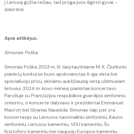
į Lietuvą grįžta rečiau, tad proga juos išgirsti gyvai –
išskirtinė.
Apie atlikėjus:
Simonas Poška
Simonas Poška 2023 m. IX tarptautiniame M. K. Čiurlionio
pianistų konkurse buvo apdovanotas II-ąja vieta bei
specialiuoju prizu, skiriamu aukščiausią vietą užėmusiam
lietuviui. 2024 m. kovo mėnesį pianistas koncertavo
Paryžiuje su Prancūzijos respublikos gvardijos simfoniniu
orkestru, o koncerte dalyvavo ir prezidentai Emmanuel
Macron bei Gitanas Nausėda. Simonas taip pat yra
koncertavęs su Lietuvos nacionaliniu simfoniniu, Kauno
simfoniniu, Lietuvos kameriniu, VDU kameriniu, Šv.
Kristoforo kameriniu bei naujuoju Europos kameriniu