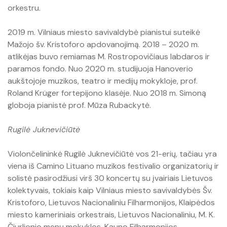
orkestru.
2019 m. Vilniaus miesto savivaldybė pianistui suteikė
Mažojo šv. Kristoforo apdovanojimą. 2018 – 2020 m.
atlikėjas buvo remiamas M. Rostropovičiaus labdaros ir
paramos fondo. Nuo 2020 m. studijuoja Hanoverio
aukštojoje muzikos, teatro ir medijų mokykloje, prof.
Roland Krüger fortepijono klasėje. Nuo 2018 m. Simoną
globoja pianistė prof. Mūza Rubackytė.
Rugilė Juknevičiūtė
Violončelininkė Rugilė Juknevičiūtė vos 21-erių, tačiau yra
viena iš Camino Lituano muzikos festivalio organizatorių ir
solistė pasirodžiusi virš 30 koncertų su įvairiais Lietuvos
kolektyvais, tokiais kaip Vilniaus miesto savivaldybės Šv.
Kristoforo, Lietuvos Nacionaliniu Filharmonijos, Klaipėdos
miesto kameriniais orkestrais, Lietuvos Nacionaliniu, M. K.
Čiurlionio menų mokyklos, Kauno Filharmonijos