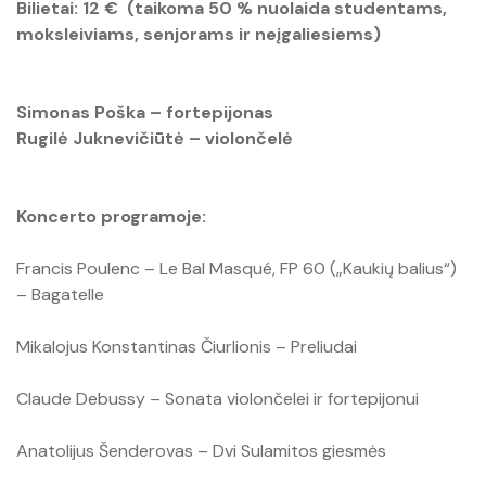
Bilietai: 12 € (taikoma 50 % nuolaida studentams,
Raktų pakabukai
moksleiviams, senjorams ir neįgaliesiems)
Simonas Poška – fortepijonas
Rugilė Juknevičiūtė – violončelė
Koncerto programoje:
Francis Poulenc – Le Bal Masqué, FP 60 („Kaukių balius“)
– Bagatelle
Mikalojus Konstantinas Čiurlionis – Preliudai
Claude Debussy – Sonata violončelei ir fortepijonui
Anatolijus Šenderovas – Dvi Sulamitos giesmės