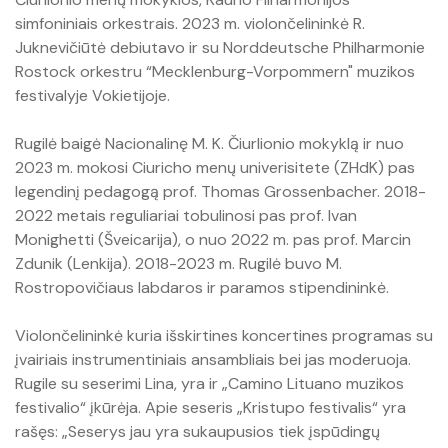
simfoniniais orkestrais. 2023 m. violončelininkė R.
Juknevičiūtė debiutavo ir su Norddeutsche Philharmonie
Rostock orkestru “Mecklenburg-Vorpommern" muzikos
festivalyje Vokietijoje.
Rugilė baigė Nacionalinę M. K. Čiurlionio mokyklą ir nuo
2023 m. mokosi Ciuricho menų univerisitete (ZHdK) pas
legendinį pedagogą prof. Thomas Grossenbacher. 2018-
2022 metais reguliariai tobulinosi pas prof. Ivan
Monighetti (Šveicarija), o nuo 2022 m. pas prof. Marcin
Zdunik (Lenkija). 2018-2023 m. Rugilė buvo M.
Rostropovičiaus labdaros ir paramos stipendininkė.
Violončelininkė kuria išskirtines koncertines programas su
įvairiais instrumentiniais ansambliais bei jas moderuoja.
Rugile su seserimi Lina, yra ir „Camino Lituano muzikos
festivalio“ įkūrėja. Apie seseris „Kristupo festivalis“ yra
rašęs: „Seserys jau yra sukaupusios tiek įspūdingų