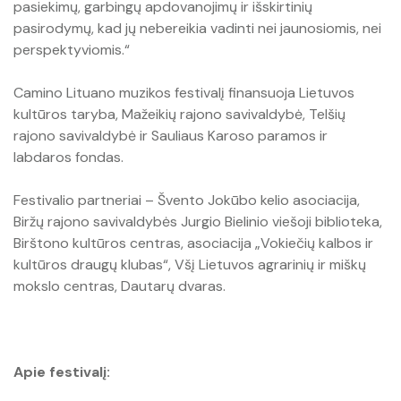
pasiekimų, garbingų apdovanojimų ir išskirtinių
pasirodymų, kad jų nebereikia vadinti nei jaunosiomis, nei
perspektyviomis.“
Camino Lituano muzikos festivalį finansuoja Lietuvos
kultūros taryba, Mažeikių rajono savivaldybė, Telšių
rajono savivaldybė ir Sauliaus Karoso paramos ir
labdaros fondas.
Festivalio partneriai – Švento Jokūbo kelio asociacija,
Biržų rajono savivaldybės Jurgio Bielinio viešoji biblioteka,
Birštono kultūros centras, asociacija „Vokiečių kalbos ir
kultūros draugų klubas“, Všį Lietuvos agrarinių ir miškų
mokslo centras, Dautarų dvaras.
Apie festivalį: