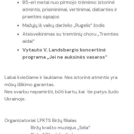
85-eri metai nuo pirmojo trėmimo: istorinė
atmintis, prisiminimai, vertinimai, dabarties ir
praeities sąsajos
Mažųjų iš vaikų darželio „Rugelis“ žodis
Atsisveikinimas su tremtinių choru „Tremties
aidai“
Vytauto V. Landsbergio koncertinė
programa „Jei ne auksinės vasaros“
Labai kviečiame ir laukiame. Nes istorinė atmintis yra
mūsų išlikimo garantas.
Nes svarbu nepamiršti, būti kartu, kai tie patys žudo
Ukrainoje.
Organizatoriai: LPKTS Biržų filialas
Biržų krašto muziejus „Sėla“