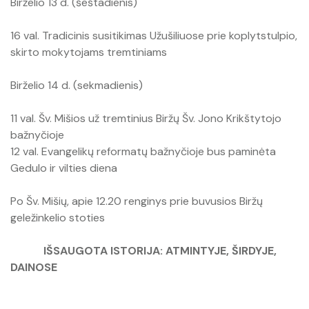
Birželio 13 d. (šeštadienis)
Raktų pakabukai
16 val. Tradicinis susitikimas Užušiliuose prie koplytstulpio,
skirto mokytojams tremtiniams
Birželio 14 d. (sekmadienis)
11 val. Šv. Mišios už tremtinius Biržų Šv. Jono Krikštytojo
bažnyčioje
12 val. Evangelikų reformatų bažnyčioje bus paminėta
Gedulo ir vilties diena
Po Šv. Mišių, apie 12.20 renginys prie buvusios Biržų
geležinkelio stoties
IŠSAUGOTA ISTORIJA: ATMINTYJE, ŠIRDYJE,
DAINOSE