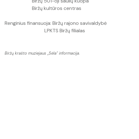
Biržų 501-oji šaulių kuopa
Biržų kultūros centras
Renginius finansuoja: Biržų rajono savivaldybė
LPKTS Biržų filialas
Biržų krašto muziejaus ,,Sėla" informacija.