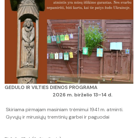
Parama verslui
Avia bilietai
Marškinėliai
Kempingas
Barai
Biržai 360°
Investuotojams
Biuro paslaugos
Lietuviška atributika
Stovyklavietės ir poilsiavietės
Žemėlapis ,,GASTROliuok Biržuose"
Biržų interaktyvus žemėlapis
Verslo bendruomenė
Dovanų čekiai
Knygos ir atvirutės
Verslo mentorystės klubas
Bendradarbiavimo projektai
Puodeliai
Licencijos ir leidimai
Biržai. Alternatyvus miesto gidas (PDF)
Vėliavos, lipdukai
GEDULO IR VILTIES DIENOS PROGRAMA
Naudingos nuorodos
Dovanų kuponai
2026 m. birželio 13–14 d.
Skiriama pirmajam masiniam trėmimui 1941 m. atminti.
Džemperiai
Gyvųjų ir mirusiųjų tremtinių garbei ir paguodai
Tekstilės gaminiai