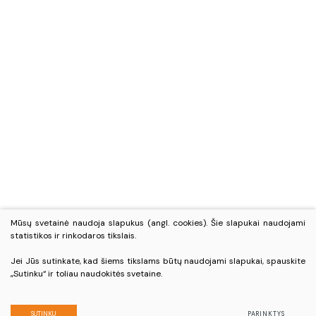
Mūsų svetainė naudoja slapukus (angl. cookies). Šie slapukai naudojami
statistikos ir rinkodaros tikslais.
Jei Jūs sutinkate, kad šiems tikslams būtų naudojami slapukai, spauskite
„Sutinku“ ir toliau naudokitės svetaine.
SUTINKU
PARINKTYS