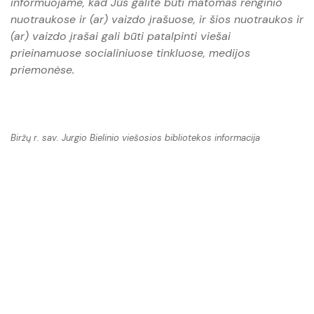
informuojame, kad Jūs galite būti matomas renginio
Raktų pakabukai
nuotraukose ir (ar) vaizdo įrašuose, ir šios nuotraukos ir
(ar) vaizdo įrašai gali būti patalpinti viešai
prieinamuose socialiniuose tinkluose, medijos
priemonėse.
Biržų r. sav. Jurgio Bielinio viešosios bibliotekos informacija