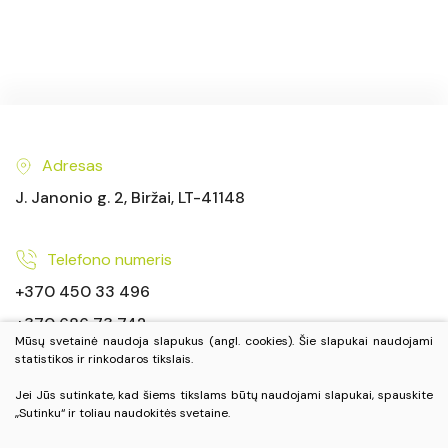
Adresas
J. Janonio g. 2, Biržai, LT-41148
Telefono numeris
+370 450 33 496
+370 686 73 742
Mūsų svetainė naudoja slapukus (angl. cookies). Šie slapukai naudojami
statistikos ir rinkodaros tikslais.
El. paštas
Jei Jūs sutinkate, kad šiems tikslams būtų naudojami slapukai, spauskite
„Sutinku“ ir toliau naudokitės svetaine.
info@visitbirzai.lt