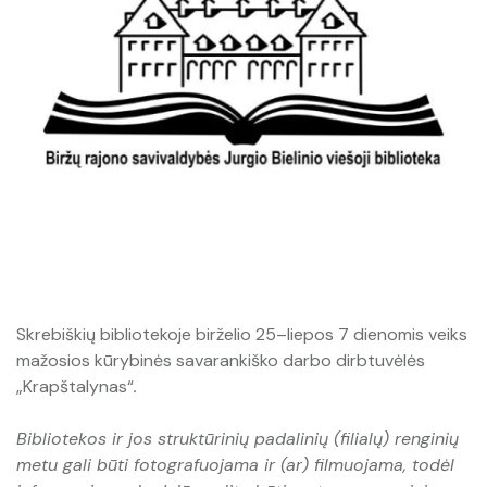
Parama verslui
Avia bilietai
Marškinėliai
Kempingas
Barai
Biržai 360°
Investuotojams
Biuro paslaugos
Lietuviška atributika
Stovyklavietės ir poilsiavietės
Žemėlapis ,,GASTROliuok Biržuose"
Biržų interaktyvus žemėlapis
Verslo bendruomenė
Dovanų čekiai
Knygos ir atvirutės
Verslo mentorystės klubas
Bendradarbiavimo projektai
Puodeliai
Licencijos ir leidimai
Biržai. Alternatyvus miesto gidas (PDF)
Vėliavos, lipdukai
Naudingos nuorodos
Dovanų kuponai
Skrebiškių bibliotekoje birželio 25–liepos 7 dienomis veiks
mažosios kūrybinės savarankiško darbo dirbtuvėlės
„Krapštalynas“
.
Džemperiai
Bibliotekos ir jos struktūrinių padalinių (filialų) renginių
Tekstilės gaminiai
metu gali būti fotografuojama ir (ar) filmuojama, todėl