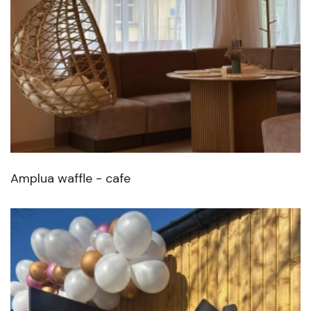
Amplua waffle - cafe