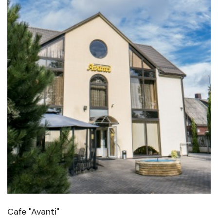
Cafe "Avanti"