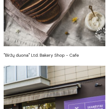
"Biržų duona" Ltd. Bakery Shop - Cafe