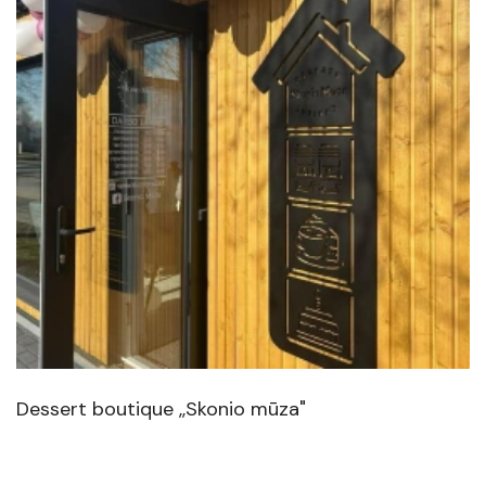
Dessert boutique ,,Skonio mūza"