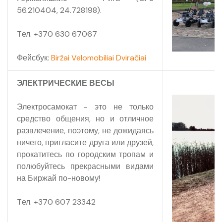
56.210404, 24.728198).
Прокат туристического снаряжения
Tел. +370 630 67067
Прокат велосипедов, электросамокатов, весел в кемпинге
Биржай
Фейсбук:
Biržai Velomobiliai Dviračiai
Прокат электросамокатов, велосипедов, тук-тук
ЭЛЕКТРИЧЕСКИЕ ВЕСЫ
Инвентарь водного туризма
Электросамокат - это не только
Конференсъ - залы
средство общения, но и отличное
развлечение, поэтому, не дожидаясь
ничего, пригласите друга или друзей,
прокатитесь по городским тропам и
полюбуйтесь прекрасными видами
на Биржай по-новому!
Tел. +370 607 23342