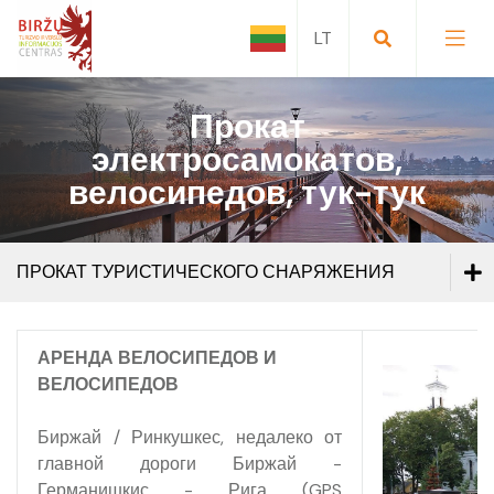
Прокат
электросамокатов,
велосипедов, тук-тук
ПРОКАТ ТУРИСТИЧЕСКОГО СНАРЯЖЕНИЯ
Места для посещения
АРЕНДА ВЕЛОСИПЕДОВ И
ВЕЛОСИПЕДОВ
Разлечения
Биржай / Ринкушкес, недалеко от
Маршруты
главной дороги Биржай -
Германишкис - Рига (GPS